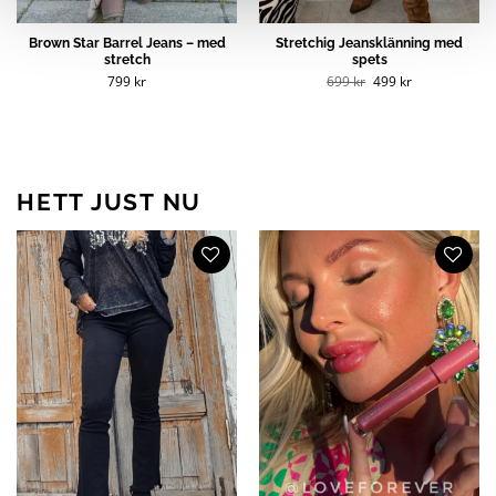
Brown Star Barrel Jeans – med
Stretchig Jeansklänning med
stretch
spets
Det
Det
799
kr
699
kr
499
kr
ursprungliga
nuvarande
priset
priset
var:
är:
699 kr.
499 kr.
HETT JUST NU