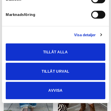
399
kr
699
kr
489,30
kr
Marknadsföring
NYHETER
Visa detaljer
Rea!
TILLÅT ALLA
TILLÅT URVAL
AVVISA