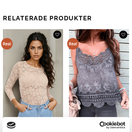
RELATERADE PRODUKTER
Rea!
Rea!
Elles Stretchig Spetsbody Beige
Sara Spetstopp Antracitgrå