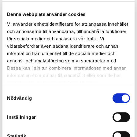
Det
Det
349
kr
399
kr
299
kr
ursprungliga
nuvarande
174,50
kr
priset
priset
var:
är:
Denna webbplats använder cookies
399 kr.
299 kr.
Vi använder enhetsidentifierare för att anpassa innehållet
och annonserna till användarna, tillhandahålla funktioner
för sociala medier och analysera vår trafik. Vi
Rea!
vidarebefordrar även sådana identifierare och annan
information från din enhet till de sociala medier och
annons- och analysföretag som vi samarbetar med.
Dessa kan i sin tur kombinera informationen med annan
information som du har tillhandahållit eller som de har
samlat in när du har använt deras tjänster.
Samtyckesval
Nödvändig
Inställningar
Randig Skjorta med strass och
Sara Spetstopp Vit
jeansdetaljer
Statistik