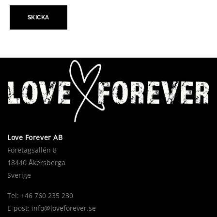
Love Forever AB
Företagsallén 8
18440 Åkersberga
Sverige
Tel: +46 760 235 230
E-post:
info@loveforever.se