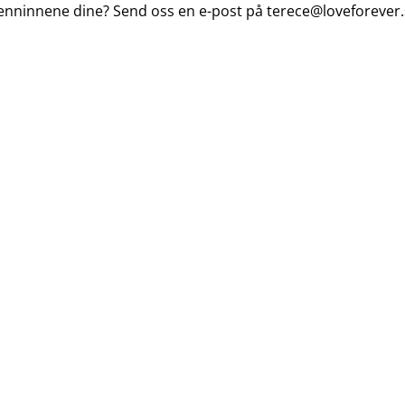
venninnene dine? Send oss en e-post på
terece@loveforever.