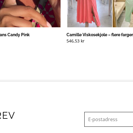
lans Candy Pink
Camille Viskosekjole – flere farger
546,53
kr
REV