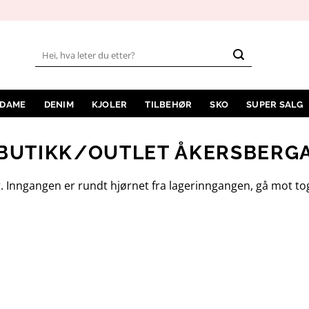
Søk
etter:
 DAME
DENIM
KJOLER
TILBEHØR
SKO
SUPER SALG
BUTIKK/OUTLET ÅKERSBERG
geret. Inngangen er rundt hjørnet fra lagerinngangen, gå mot