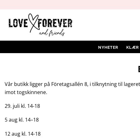
Hopp
til
innhold
NYHETER
KLÆR
Vår butikk ligger på Företagsallén 8, i tilknytning til la
imot togskinnene.
29. juli kl. 14-18
5 aug kl. 14–18
12 aug kl. 14-18