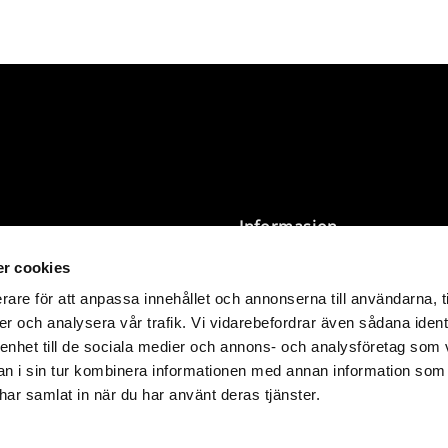
Informasjon
r cookies
Vilkår
Personvernpolicy
rare för att anpassa innehållet och annonserna till användarna, t
Størrelsesguide og
er och analysera vår trafik. Vi vidarebefordrar även sådana ident
r 3 000 SEK leveres uten toll
vaskeanvisning
 enhet till de sociala medier och annons- och analysföretag som 
 i sin tur kombinera informationen med annan information som
nn det du betaler på
Butikkens åpningstider
e har samlat in när du har använt deras tjänster.
.