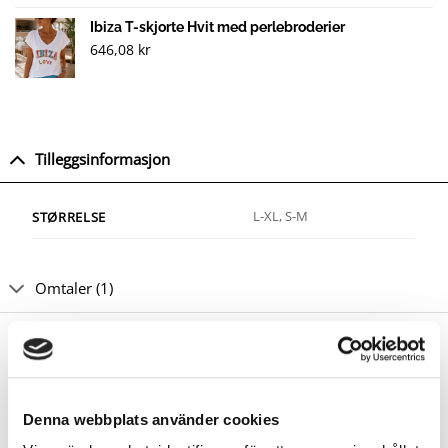
5.00
av 5
basert på
Ibiza T-skjorte Hvit med perlebroderier
kundevurdering
646,08
kr
Tilleggsinformasjon
L-XL, S-M
STØRRELSE
Omtaler (1)
RELATERTE PRODUKTER
Denna webbplats använder cookies