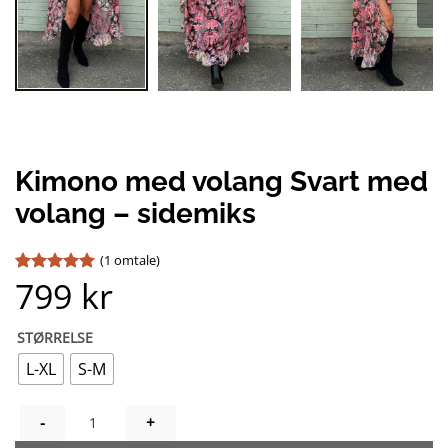
Kimono med volang Svart med
volang – sidemiks
(
1
omtale)
799
kr
Vurdert
1
5
av 5 basert
på
kundevurdering
STØRRELSE
L-XL
S-M
KIMONO MED VOLANG SVART MED VOLANG - SIDENMIX ANTA