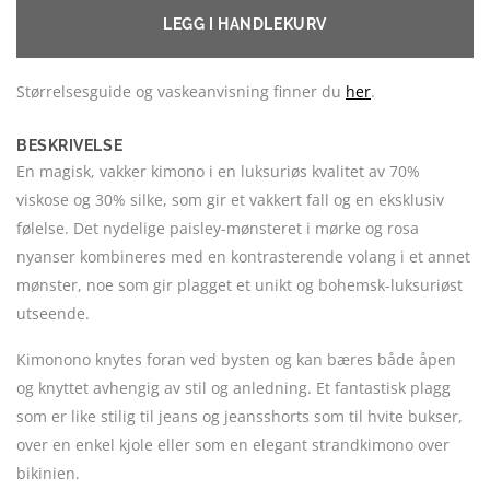
LEGG I HANDLEKURV
Størrelsesguide og vaskeanvisning finner du
her
.
BESKRIVELSE
En magisk, vakker kimono i en luksuriøs kvalitet av 70%
viskose og 30% silke, som gir et vakkert fall og en eksklusiv
følelse. Det nydelige paisley-mønsteret i mørke og rosa
nyanser kombineres med en kontrasterende volang i et annet
mønster, noe som gir plagget et unikt og bohemsk-luksuriøst
utseende.
Kimonono knytes foran ved bysten og kan bæres både åpen
og knyttet avhengig av stil og anledning. Et fantastisk plagg
som er like stilig til jeans og jeansshorts som til hvite bukser,
over en enkel kjole eller som en elegant strandkimono over
bikinien.