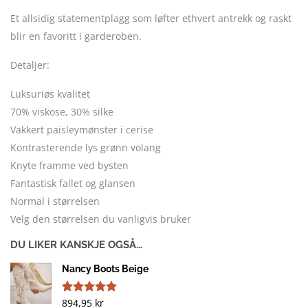
Et allsidig statementplagg som løfter ethvert antrekk og raskt
blir en favoritt i garderoben.
Detaljer:
Luksuriøs kvalitet
70% viskose, 30% silke
Vakkert paisleymønster i cerise
Kontrasterende lys grønn volang
Knyte framme ved bysten
Fantastisk fallet og glansen
Normal i størrelsen
Velg den størrelsen du vanligvis bruker
DU LIKER KANSKJE OGSÅ…
Nancy Boots Beige
894,95
kr
Vurdert
1