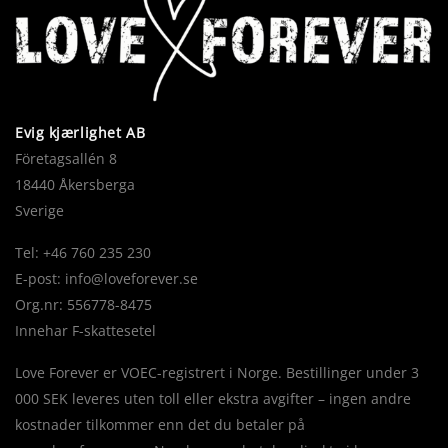
Evig kjærlighet AB
Företagsallén 8
18440 Åkersberga
Sverige
Tel: +46 760 235 230
E-post:
info@loveforever.se
Org.nr: 556778-8475
Innehar F-skattesetel
Love Forever er VOEC-registrert i Norge. Bestillinger under 3
000 SEK leveres uten toll eller ekstra avgifter – ingen andre
kostnader tilkommer enn det du betaler på