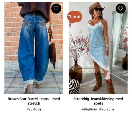
Tilbud!
Brown Star Barrel Jeans – med
Stretchig Jeansklänning med
stretch
spets
Opprinnelig
Nåværend
795,40
kr
695,85
kr
496,75
kr
pris
pris
var:
er:
695,85 kr
496,75 kr
(NOK).
(NOK).