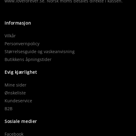
www.loveforever.se. Norsk moms betales direkte i kassen.
Informasjon
Vilkår
Personvernpolicy
Størrelsesguide og vaskeanvisning
Butikkens åpningstider
Evig kjærlighet
Mine sider
Ønskeliste
Kundeservice
B2B
Sosiale medier
Facebook