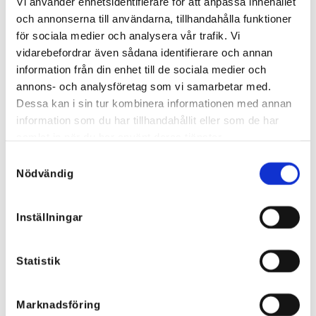
Vi använder enhetsidentifierare för att anpassa innehållet
och annonserna till användarna, tillhandahålla funktioner
för sociala medier och analysera vår trafik. Vi
vidarebefordrar även sådana identifierare och annan
information från din enhet till de sociala medier och
annons- och analysföretag som vi samarbetar med.
Dessa kan i sin tur kombinera informationen med annan
information som du har tillhandahållit eller som de har
samlat in när du har använt deras tjänster.
Samtyckesval
Nödvändig
Jossan bomullstopp, rosa, hvit,
Bohèmisk Patchkjole – alle er
Inställningar
turkis, gul, svart, army
UNIKKE! Rosa, grønn, svart, turkis
496,75
kr
699
kr
Statistik
Marknadsföring