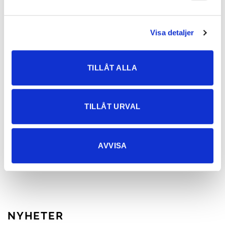
Visa detaljer
TILLÅT ALLA
TILLÅT URVAL
Boney Baggy Flare Jeans med
AVVISA
Strand T-skjorte Hvit
stretch
347,43
kr
795,40
kr
NYHETER