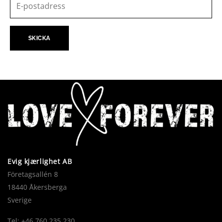
Evig kjærlighet AB
Företagsallén 8
18440 Åkersberga
Sverige
Tel: +46 760 235 230