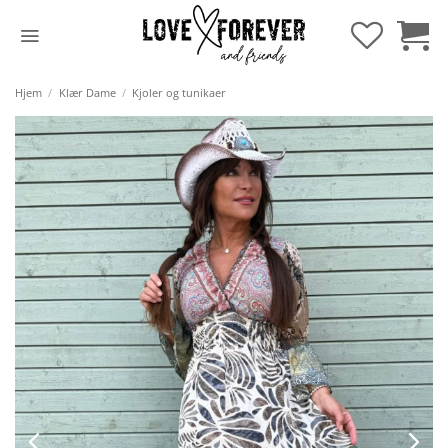
Hopp
til
innhold
Hjem
/
Klær Dame
/
Kjoler og tunikaer