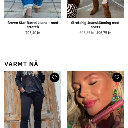
Brown Star Barrel Jeans – med
Stretchig Jeansklänning med
stretch
spets
Opprinnelig
Nåværend
795,40
kr
695,85
kr
496,75
kr
pris
pris
var:
er:
695,85 kr
496,75 kr
(NOK).
(NOK).
VARMT NÅ