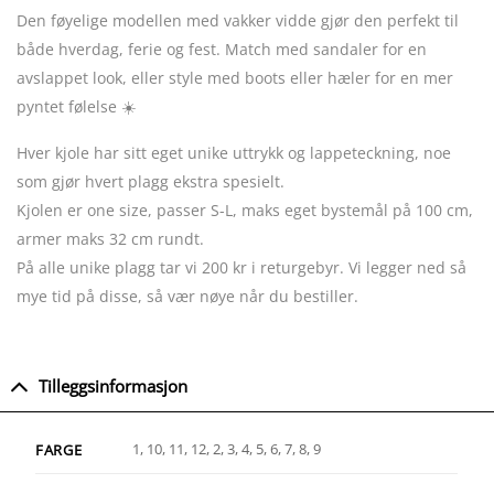
Den føyelige modellen med vakker vidde gjør den perfekt til
både hverdag, ferie og fest. Match med sandaler for en
avslappet look, eller style med boots eller hæler for en mer
pyntet følelse ☀️
Hver kjole har sitt eget unike uttrykk og lappeteckning, noe
som gjør hvert plagg ekstra spesielt.
Kjolen er one size, passer S-L, maks eget bystemål på 100 cm,
armer maks 32 cm rundt.
På alle unike plagg tar vi 200 kr i returgebyr. Vi legger ned så
mye tid på disse, så vær nøye når du bestiller.
Tilleggsinformasjon
1, 10, 11, 12, 2, 3, 4, 5, 6, 7, 8, 9
FARGE