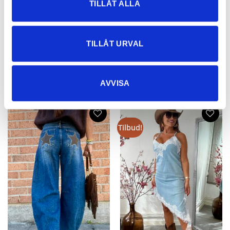
TILLÅT ALLA
Joy Stretch Kjole Svart
Chloe Viskoskjole – rosa eller svart
496,75
kr
695,85
kr
487,10
kr
TILLÅT URVAL
AVVISA
NYHETER
Tilbud!