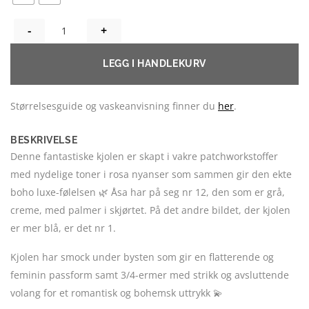
LIANA KORT KLÄNNING - MIXADE NYANSER! UNIKA - HÄR VÄLJE
LEGG I HANDLEKURV
Størrelsesguide og vaskeanvisning finner du
her
.
BESKRIVELSE
Denne fantastiske kjolen er skapt i vakre patchworkstoffer
med nydelige toner i rosa nyanser som sammen gir den ekte
boho luxe-følelsen 🌿 Åsa har på seg nr 12, den som er grå,
creme, med palmer i skjørtet. På det andre bildet, der kjolen
er mer blå, er det nr 1.
Kjolen har smock under bysten som gir en flatterende og
feminin passform samt 3/4-ermer med strikk og avsluttende
volang for et romantisk og bohemsk uttrykk 💫