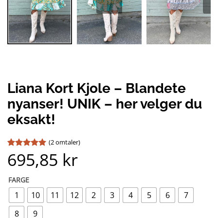
Liana Kort Kjole – Blandete
nyanser! UNIK – her velger du
eksakt!
(
2
omtaler)
695,85
kr
Vurdert
2
5
av 5 basert
på
kundevurderinger
FARGE
1
10
11
12
2
3
4
5
6
7
8
9