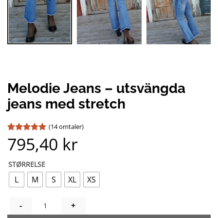
Melodie Jeans – utsvängda
jeans med stretch
(
14
omtaler)
795,40
kr
Vurdert
14
4.93
av 5
basert på
kundevurderinger
STØRRELSE
L
M
S
XL
XS
MELODIE JEANS - UTSVÄNGDA JEANS MED STRETCH ANTALL