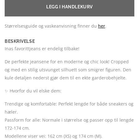
LEGG I HANDLEKURV
Størrelsesguide og vaskeanvisning finner du
her
.
BESKRIVELSE
Inas favorittjeans er endelig tilbake!
De perfekte jeansene for en moderne og chic look! Cropped
og med en stilig utsvunget silhuett som smigrer figuren. Den
kule detaljen nederst gjør dem til en ekte garderobehjelte.
✨ Hvorfor du vil elske dem:
Trendige og komfortable: Perfekt lengde for både sneakers og
hæler.
Passform for alle: Normale i størrelse og passer opp til lengde
172-174 cm.
Modellene viser vei: 162 cm (XS) og 174 cm (M).