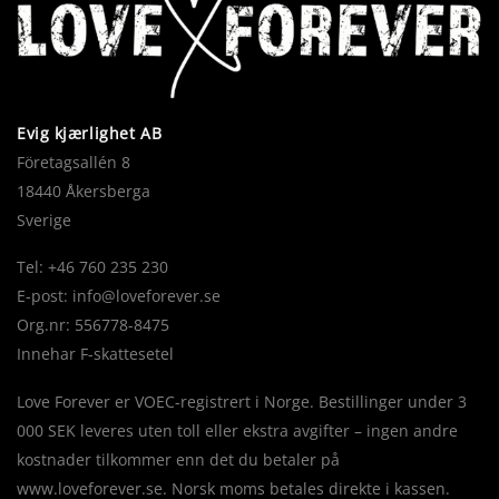
Evig kjærlighet AB
Företagsallén 8
18440 Åkersberga
Sverige
Tel: +46 760 235 230
E-post:
info@loveforever.se
Org.nr: 556778-8475
Innehar F-skattesetel
Love Forever er VOEC-registrert i Norge. Bestillinger under 3
000 SEK leveres uten toll eller ekstra avgifter – ingen andre
kostnader tilkommer enn det du betaler på
www.loveforever.se. Norsk moms betales direkte i kassen.