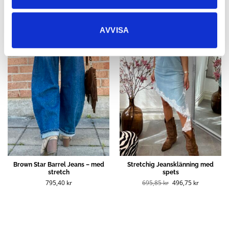
Tilbud!
AVVISA
Brown Star Barrel Jeans – med
Stretchig Jeansklänning med
stretch
spets
Opprinnelig
Nåværend
795,40
kr
695,85
kr
496,75
kr
pris
pris
var:
er:
695,85 kr
496,75 kr
(NOK).
(NOK).