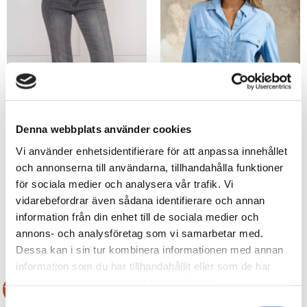
Denna webbplats använder cookies
Vi använder enhetsidentifierare för att anpassa innehållet
och annonserna till användarna, tillhandahålla funktioner
Gretchen Grå Stretchy Jeans med
Hjertevid Jeansskjorte
för sociala medier och analysera vår trafik. Vi
sytt pressveck Folyrose
695,85
kr
vidarebefordrar även sådana identifierare och annan
646,08
kr
487,10
kr
323,04
kr
information från din enhet till de sociala medier och
annons- och analysföretag som vi samarbetar med.
Dessa kan i sin tur kombinera informationen med annan
information som du har tillhandahållit eller som de har
samlat in när du har använt deras tjänster.
Tilbud!
Tilbud!
Samtyckesval